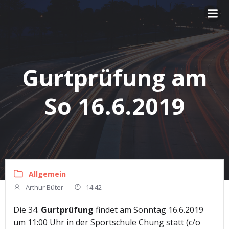
Zum
Inhalt
springen
Gurtprüfung am
So 16.6.2019
Allgemein
Arthur Büter
-
14:42
Die 34.
Gurtprüfung
findet am Sonntag 16.6.2019
um 11:00 Uhr in der Sportschule Chung statt (c/o