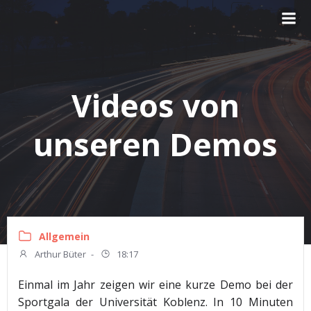
Zum
Inhalt
springen
Videos von
unseren Demos
Allgemein
Arthur Büter
-
18:17
Einmal im Jahr zeigen wir eine kurze Demo bei der
Sportgala der Universität Koblenz. In 10 Minuten