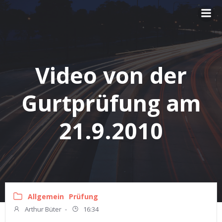
Zum
Inhalt
springen
Video von der
Gurtprüfung am
21.9.2010
Allgemein
Prüfung
Arthur Büter
-
16:34