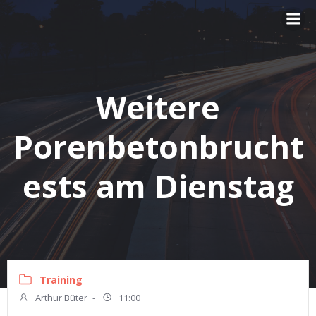
Zum
Inhalt
springen
Weitere
Porenbetonbrucht
ests am Dienstag
Training
Arthur Büter
-
11:00