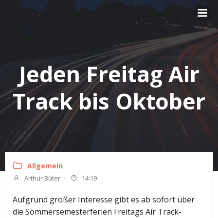
Zum
Inhalt
springen
Jeden Freitag Air
Track bis Oktober
Allgemein
Arthur Büter
-
14:19
Aufgrund großer Interesse gibt es ab sofort über
die Sommersemesterferien Freitags Air Track-