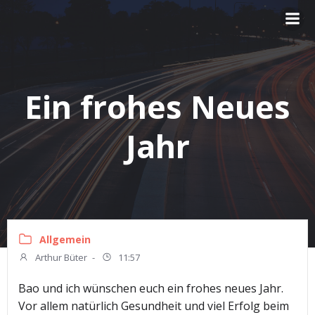
Zum
Inhalt
springen
Ein frohes Neues
Jahr
Allgemein
Arthur Büter
-
11:57
Bao und ich wünschen euch ein frohes neues Jahr.
Vor allem natürlich Gesundheit und viel Erfolg beim