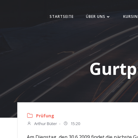
Zum
Inhalt
STARTSEITE
ÜBER UNS
KURSIN
springen
Gurtp
Prüfung
Arthur Büter
-
15:20
Am Dienstag, den 30.6.2009 findet die nächste 