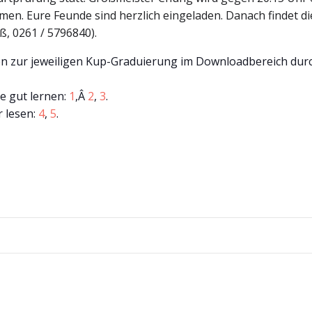
men. Eure Feunde sind herzlich eingeladen. Danach findet di
, 0261 / 5796840).
n zur jeweiligen Kup-Graduierung im Downloadbereich durch
se gut lernen:
1
,Â
2
,
3
.
r lesen:
4
,
5
.
Beitragsnav