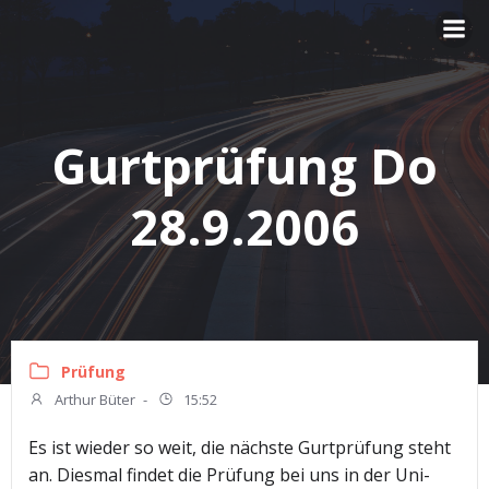
Zum
Inhalt
springen
Gurtprüfung Do
28.9.2006
Prüfung
Arthur Büter
-
15:52
Es ist wieder so weit, die nächste Gurtprüfung steht
an. Diesmal findet die Prüfung bei uns in der Uni-