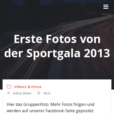
Zum
Inhalt
springen
Erste Fotos von
der Sportgala 2013
Videos & Fotos
Arthur Büter
-
18:32
Hier das Gruppenfoto. Mehr Fotos folgen und
werden auf unserer Facebook-Seite gepostet: