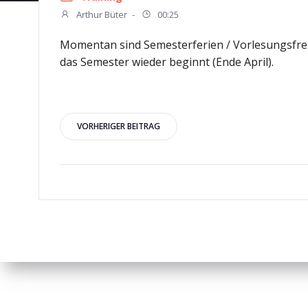
Arthur Büter
-
00:25
Momentan sind Semesterferien / Vorlesungsfreie 
das Semester wieder beginnt (Ende April).
Beitragsnavigation
VORHERIGER BEITRAG