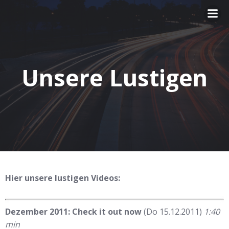
Zum
Inhalt
springen
Unsere Lustigen
Hier unsere lustigen Videos:
Dezember 2011: Check it out now
(Do 15.12.2011)
1:40
min