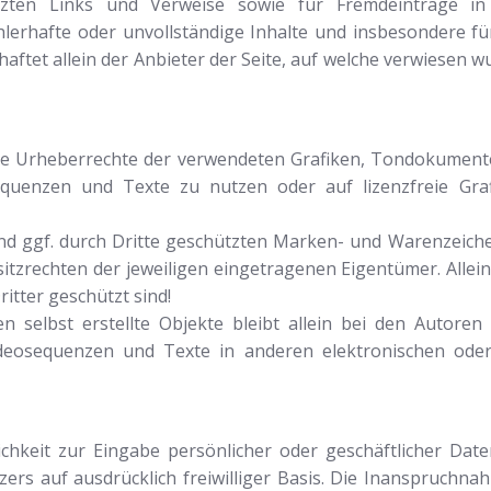
tzten Links und Verweise sowie für Fremdeinträge in
 fehlerhafte oder unvollständige Inhalte und insbesondere 
tet allein der Anbieter der Seite, auf welche verwiesen wur
n die Urheberrechte der verwendeten Grafiken, Tondokumen
sequenzen und Texte zu nutzen oder auf lizenzfreie G
und ggf. durch Dritte geschützten Marken- und Warenzeic
sitzrechten der jeweiligen eingetragenen Eigentümer. Allei
itter geschützt sind!
n selbst erstellte Objekte bleibt allein bei den Autoren 
eosequenzen und Texte in anderen elektronischen oder 
chkeit zur Eingabe persönlicher oder geschäftlicher Date
tzers auf ausdrücklich freiwilliger Basis. Die Inanspruchn