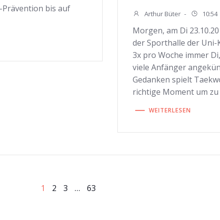
-Prävention bis auf
Arthur Büter
-
10:54
Morgen, am Di 23.10.20
der Sporthalle der Uni
3x pro Woche immer Di,
viele Anfänger angekün
Gedanken spielt Taekw
richtige Moment um zu 
WEITERLESEN
on
on
Seite
Seite
Seite
Seite
1
2
3
…
63