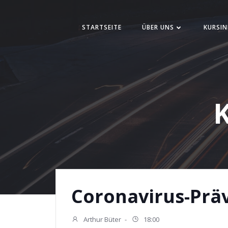
Zum
Inhalt
STARTSEITE
ÜBER UNS
KURSIN
springen
K
Coronavirus-Prä
Arthur Büter
-
18:00