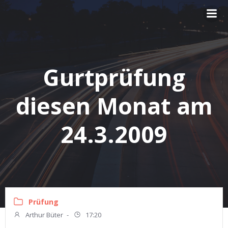
Zum
Inhalt
springen
Gurtprüfung
diesen Monat am
24.3.2009
Prüfung
Arthur Büter
-
17:20