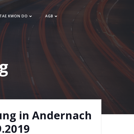
 TAE KWON DO
AGB
g
ung in Andernach
9.2019