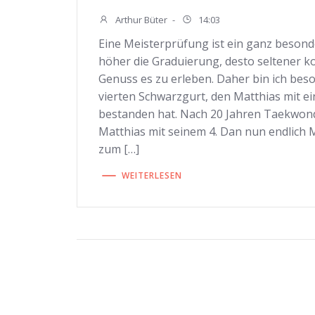
Arthur Büter
-
14:03
Eine Meisterprüfung ist ein ganz besond
höher die Graduierung, desto seltener 
Genuss es zu erleben. Daher bin ich beso
vierten Schwarzgurt, den Matthias mit 
bestanden hat. Nach 20 Jahren Taekwond
Matthias mit seinem 4. Dan nun endlich M
zum […]
WEITERLESEN
Beitragsnavigati
Beitragsnavigati