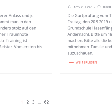
Arthur Büter
-
08:08
erer Anlass und je
Die Gurtprüfung vom T
kommt man in den
Freitag, den 20.9.2019 
nders stolz auf den
Grundschule Hasenfänge
einer Traumnote
Andernach). Bitte um 1
o-Training ist
machen. Bitte alle die
eister. Vom ersten bis
mitnehmen. Familie und
zuzuschauen.
WEITERLESEN
on
on
Seite
Seite
Seite
Seite
1
2
3
…
62