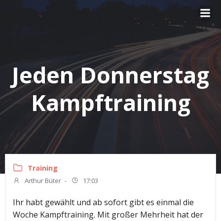
Zum
Inhalt
springen
Jeden Donnerstag
Kampftraining
Training
Arthur Büter
-
17:03
Ihr habt gewählt und ab sofort gibt es einmal die
Woche Kampftraining. Mit großer Mehrheit hat der