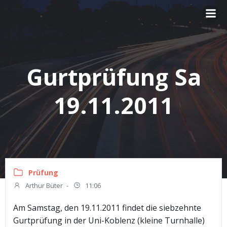
Zum
Inhalt
springen
Gurtprüfung Sa
19.11.2011
Prüfung
Arthur Büter
-
11:06
Am Samstag, den 19.11.2011 findet die siebzehnte
Gurtprüfung in der Uni-Koblenz (kleine Turnhalle)