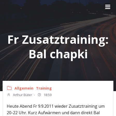
Zum
Inhalt
springen
Fr Zusatztraining:
Bal chapki
Allgemein
Training
Arthur Büter
-
18:59
Heute Abend Fr 9.9.2011 wieder Zusatztraining um
20-22 Uhr. Kurz Aufwärmen und dann direkt Bal