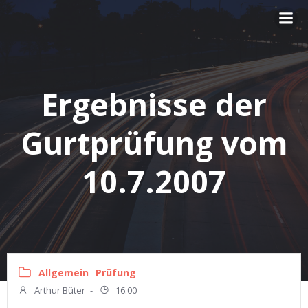
Zum
Inhalt
springen
Ergebnisse der
Gurtprüfung vom
10.7.2007
Allgemein
Prüfung
Arthur Büter
-
16:00