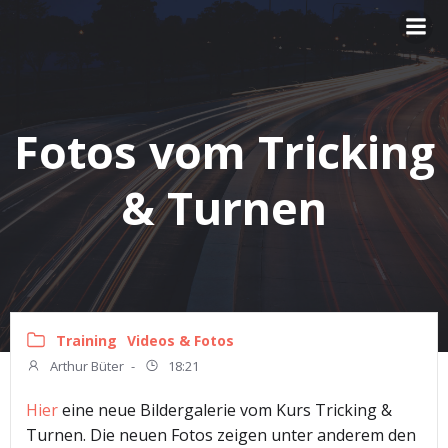
Zum
Inhalt
springen
Fotos vom Tricking
& Turnen
Training
Videos & Fotos
Arthur Büter
-
18:21
Hier
eine neue Bildergalerie vom Kurs Tricking &
Turnen. Die neuen Fotos zeigen unter anderem den