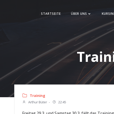
Zum
Inhalt
STARTSEITE
ÜBER UNS
KURSIN
springen
Train
Training
Arthur Büter
-
22:45
Freitag 29.3. und Samstag 30.3. fällt das Traini