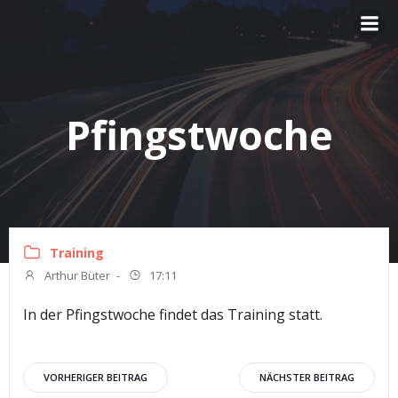
Zum
Inhalt
springen
Pfingstwoche
Training
Arthur Büter
-
17:11
In der Pfingstwoche findet das Training statt.
Beitragsnavigation
Beitragsnav
VORHERIGER BEITRAG
NÄCHSTER BEITRAG