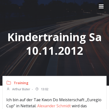
Zum
Inhalt
springen
Kindertraining Sa
10.11.2012
Training
Arthur Büter
-
13:02
Ich bin auf der Tae Kwon Do Meisterschaft „Euregio
Cup“ in Nettetal.
Alexander Schmidt
wird das