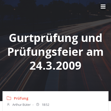
Zum
Inhalt
springen
Gurtprüfung und
Prüfungsfeier am
24.3.2009
Prüfung
Arthur Büter
-
18:52