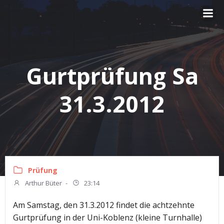
Zum
Inhalt
springen
Gurtprüfung Sa
31.3.2012
Prüfung
Arthur Büter
-
23:14
Am Samstag, den 31.3.2012 findet die achtzehnte
Gurtprüfung in der Uni-Koblenz (kleine Turnhalle)