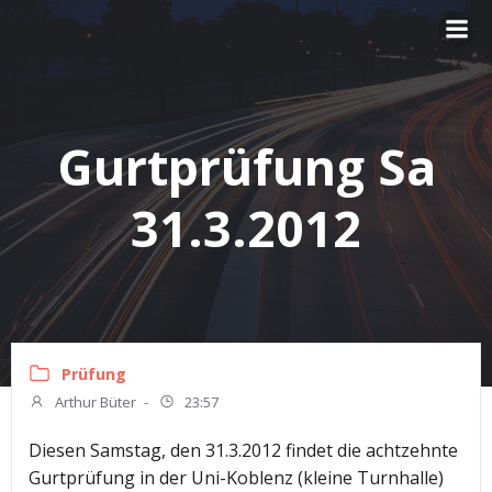
Zum
Inhalt
springen
Gurtprüfung Sa
31.3.2012
Prüfung
Arthur Büter
-
23:57
Diesen Samstag, den 31.3.2012 findet die achtzehnte
Gurtprüfung in der Uni-Koblenz (kleine Turnhalle)