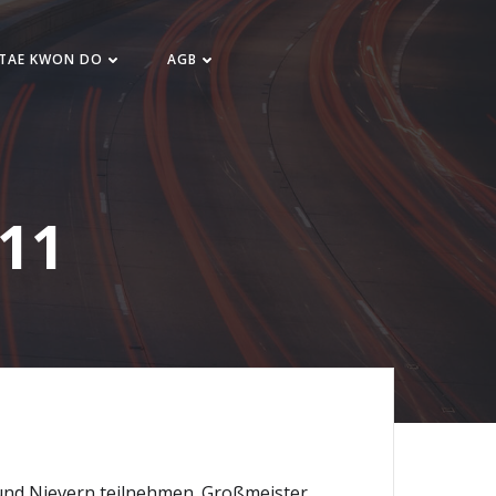
 TAE KWON DO
AGB
011
 und Nievern teilnehmen. Großmeister