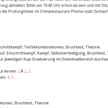
ung abhalten. Bitte um 19:45 Uhr schon da sein und mit Dis
t die Prüfungsfeier im Chinarestaurant Phönix statt (Schla
schrittkampf, Techikkombinationen, Bruchtest, Theorie.
uf, Einschrittkampf, Kampf, Selbstverteidigung, Bruchtest, 
ur jeweiligen Kup-Graduierung im Downloadbereich durcharb
ut lernen:
1
,Â
2
,
3
.
sen:
4
,
5
.
ionen, Bruchtest, Theorie.