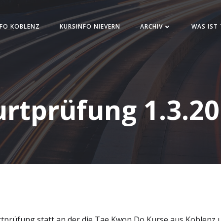
FO KOBLENZ
KURSINFO NIEVERN
ARCHIV
WAS IST
rtprüfung 1.3.2
urtprüfung statt an der die Tae Kwon Do Kurse aus Koblenz