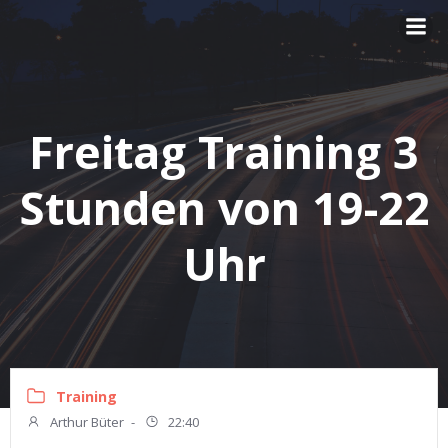
Zum
Inhalt
springen
Freitag Training 3
Stunden von 19-22
Uhr
Training
Arthur Büter
-
22:40