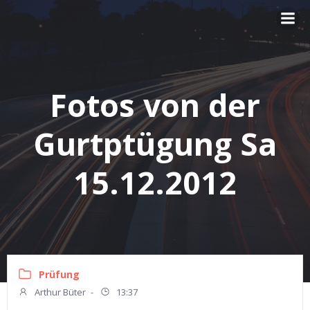
Zum
Inhalt
springen
Fotos von der
Gurtptügung Sa
15.12.2012
Prüfung
Arthur Büter
-
13:37