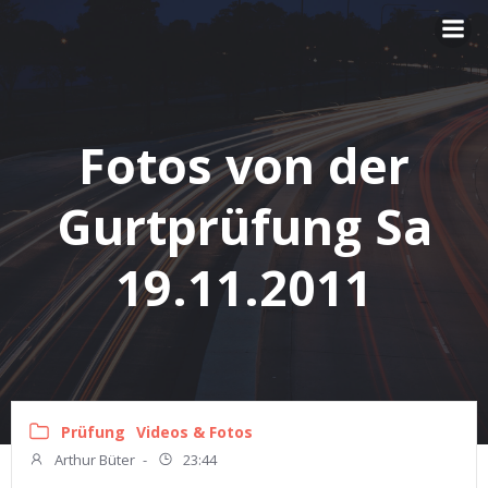
Zum
Inhalt
springen
Fotos von der
Gurtprüfung Sa
19.11.2011
Prüfung
Videos & Fotos
Arthur Büter
-
23:44