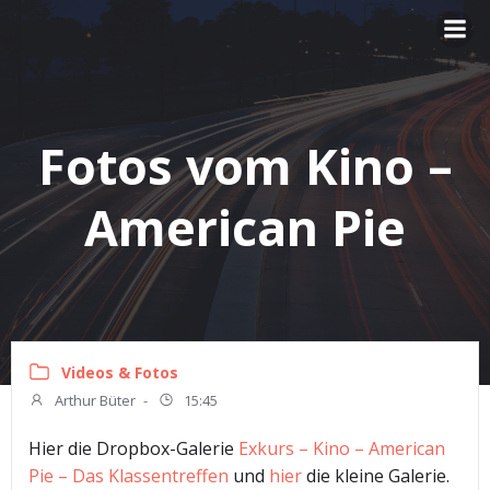
Zum
Inhalt
springen
Fotos vom Kino –
American Pie
Videos & Fotos
Arthur Büter
-
15:45
Hier die Dropbox-Galerie
Exkurs – Kino – American
Pie – Das Klassentreffen
und
hier
die kleine Galerie.