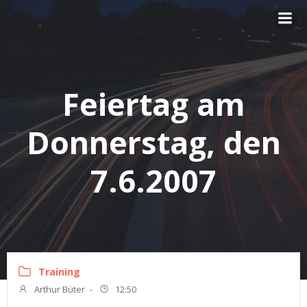
Zum
Inhalt
springen
Feiertag am
Donnerstag, den
7.6.2007
Training
Arthur Büter
-
12:50