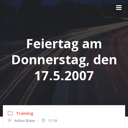
Zum
Inhalt
springen
Feiertag am
Donnerstag, den
17.5.2007
Training
Arthur Büter
-
11:19