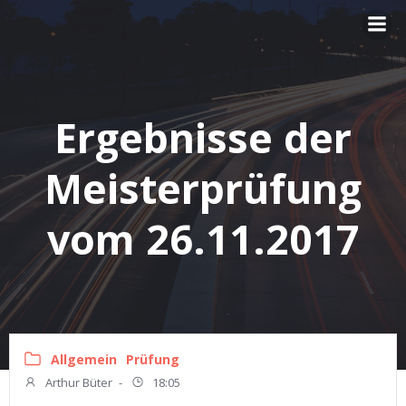
Zum
Inhalt
springen
Ergebnisse der
Meisterprüfung
vom 26.11.2017
Allgemein
Prüfung
Arthur Büter
-
18:05