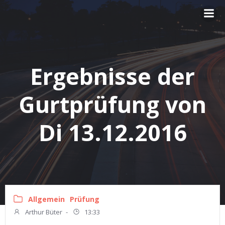
Zum
Inhalt
springen
Ergebnisse der
Gurtprüfung von
Di 13.12.2016
Allgemein
Prüfung
Arthur Büter
-
13:33