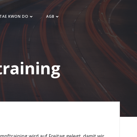
 TAE KWON DO
AGB
raining
ftraining wird auf Freitag gelegt, damit wir