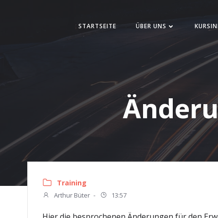
Zum
Inhalt
STARTSEITE
ÜBER UNS
KURSIN
springen
Änderu
Training
Arthur Büter
-
13:57
Hier die besprochenen Änderungen für den Erwac