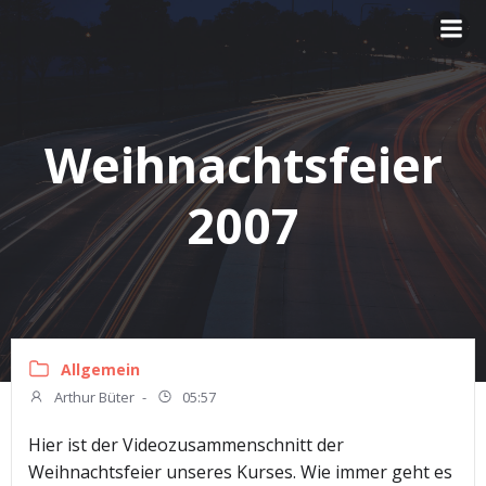
Zum
Inhalt
springen
Weihnachtsfeier
2007
Allgemein
Arthur Büter
-
05:57
Hier ist der Videozusammenschnitt der
Weihnachtsfeier unseres Kurses. Wie immer geht es