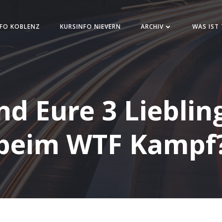
FO KOBLENZ
KURSINFO NIEVERN
ARCHIV
WAS IST
nd Eure 3 Liebling
beim WTF Kampf