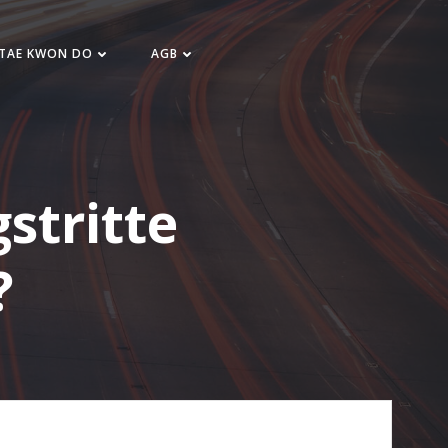
 TAE KWON DO
AGB
stritte
?