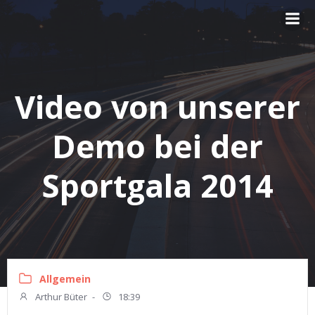
Zum
Inhalt
springen
Video von unserer
Demo bei der
Sportgala 2014
Allgemein
Arthur Büter
-
18:39