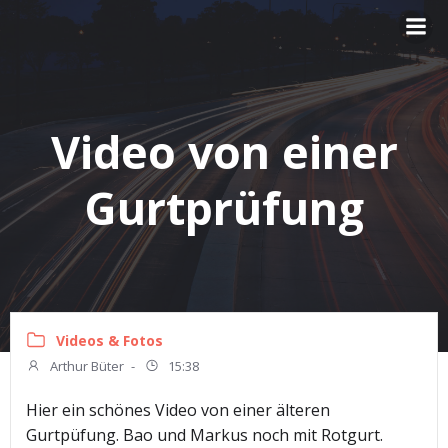
Zum
Inhalt
springen
Video von einer
Gurtprüfung
Videos & Fotos
Arthur Büter
-
15:38
Hier ein schönes Video von einer älteren
Gurtpüfung. Bao und Markus noch mit Rotgurt.