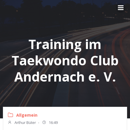
Zum
Inhalt
springen
Training im
Taekwondo Club
Andernach e. V.
Allgemein
Arthur Büter
-
16:49