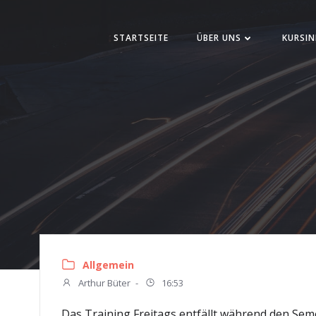
Zum
Inhalt
STARTSEITE
ÜBER UNS
KURSIN
springen
Allgemein
Arthur Büter
-
16:53
Das Training Freitags entfällt während den Sem