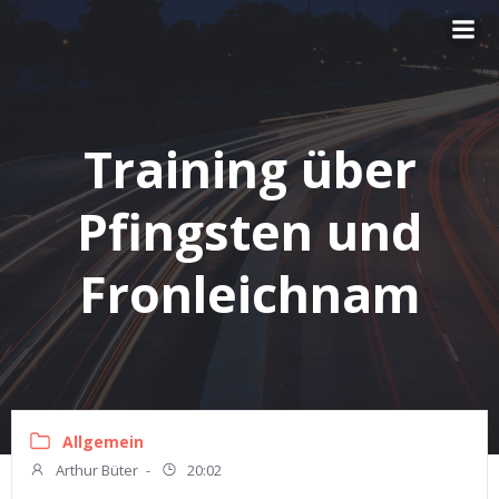
Zum
Inhalt
springen
Training über
Pfingsten und
Fronleichnam
Allgemein
Arthur Büter
-
20:02