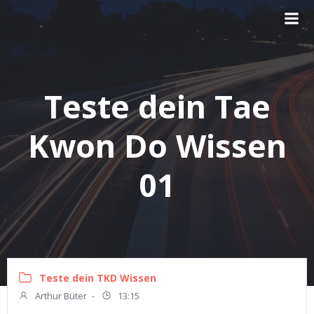
Zum
Inhalt
springen
Teste dein Tae
Kwon Do Wissen
01
Teste dein TKD Wissen
Arthur Büter
-
13:15