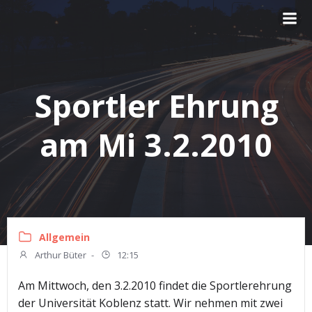
Zum
Inhalt
springen
Sportler Ehrung
am Mi 3.2.2010
Allgemein
Arthur Büter
-
12:15
Am Mittwoch, den 3.2.2010 findet die Sportlerehrung
der Universität Koblenz statt. Wir nehmen mit zwei