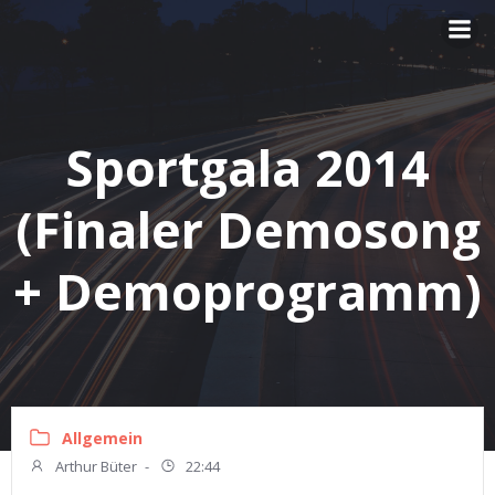
Zum
Inhalt
springen
Sportgala 2014
(Finaler Demosong
+ Demoprogramm)
Allgemein
Arthur Büter
-
22:44