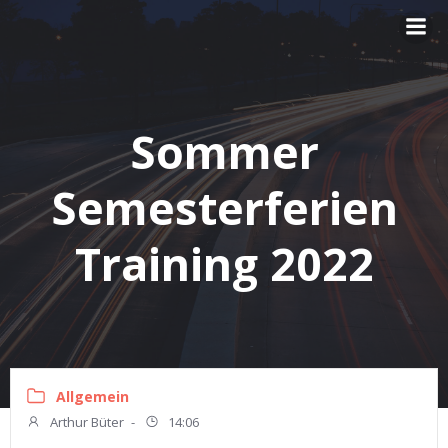
Zum
Inhalt
springen
Sommer
Semesterferien
Training 2022
Allgemein
Arthur Büter
-
14:06