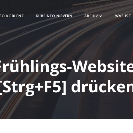
FO KOBLENZ
KURSINFO NIEVERN
ARCHIV
WAS IST
rühlings-Websit
[Strg+F5] drücke