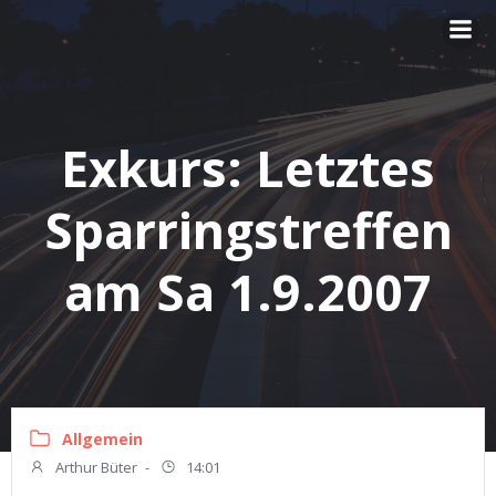
Zum
Inhalt
springen
Exkurs: Letztes
Sparringstreffen
am Sa 1.9.2007
Allgemein
Arthur Büter
-
14:01