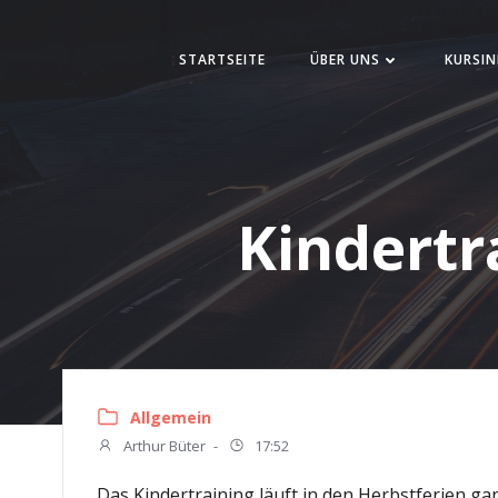
Zum
Inhalt
STARTSEITE
ÜBER UNS
KURSIN
springen
Kindertr
Allgemein
Arthur Büter
-
17:52
Das Kindertraining läuft in den Herbstferien ga